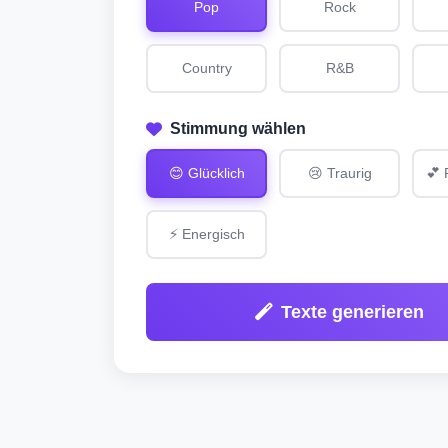
Pop
Rock
Country
R&B
Stimmung wählen
😊 Glücklich
😢 Traurig
💕 
⚡ Energisch
Texte generieren