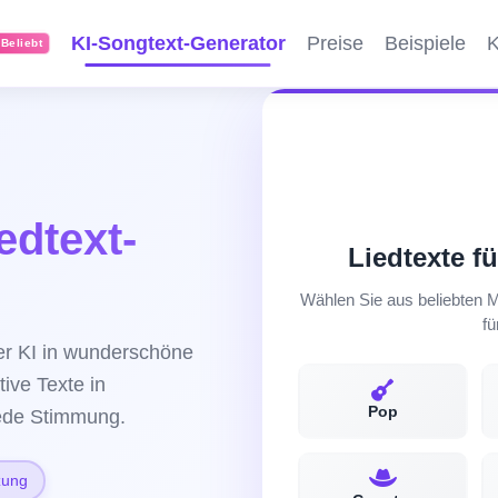
KI-Songtext-Generator
Preise
Beispiele
K
Beliebt
edtext-
Liedtexte fü
Wählen Sie aus beliebten Mu
fü
der KI in wunderschöne
tive Texte in
Pop
jede Stimmung.
zung