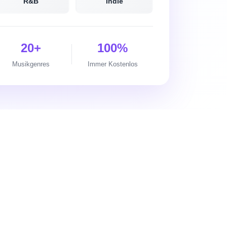
R&B
Indie
20+
100%
Musikgenres
Immer Kostenlos