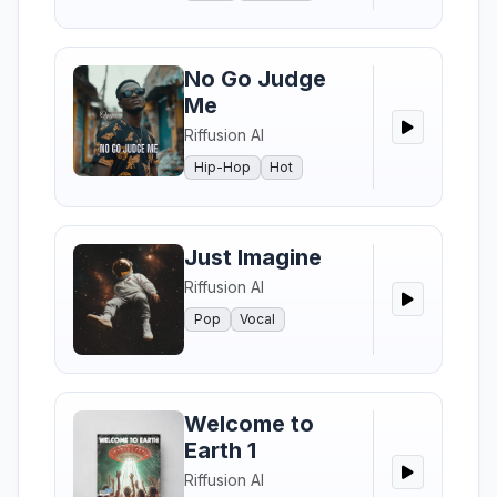
No Go Judge
Me
Riffusion AI
Hip-Hop
Hot
Just Imagine
Riffusion AI
Pop
Vocal
Welcome to
Earth 1
Riffusion AI