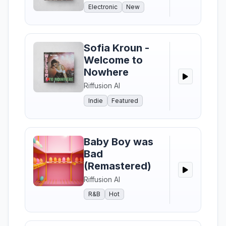
Electronic
New
Sofia Kroun -
Welcome to
Nowhere
Riffusion AI
Indie
Featured
Baby Boy was
Bad
(Remastered)
Riffusion AI
R&B
Hot